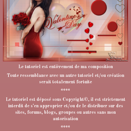
Le tutoriel est entièrement de ma composition
Toute ressemblance avec un autre tutoriel et/ou création
serait totalement fortuite
****
Le tutoriel est déposé sous Copyright©, il est strictement
interdit de s'en approprier et/ou de le distribuer sur des
sites, forums, blogs, groupes ou autres sans mon
autorisation
****