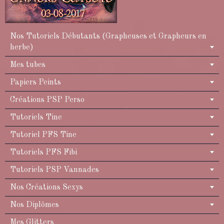
Nos Tutoriels Débutants (Grapheuses et Grapheurs en
herbe)
Mes tubes
Papiers Peints
Créations PSP Perso
Tutoriels Tine
Tutoriel PFS Tine
Tutoriels PFS Fibi
Tutoriels PSP Vannades
Nos Créations Sexys
Nos Diplômes
Mes Glitters