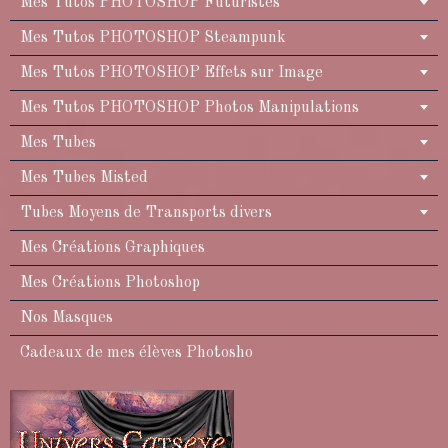
Mes Tutos PHOTOSHOP Futuristes
Mes Tutos PHOTOSHOP Steampunk
Mes Tutos PHOTOSHOP Effets sur Image
Mes Tutos PHOTOSHOP Photos Manipulations
Mes Tubes
Mes Tubes Misted
Tubes Moyens de Transports divers
Mes Créations Graphiques
Mes Créations Photoshop
Nos Masques
Cadeaux de mes élèves Photosho