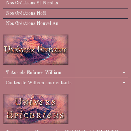
Nos Créations St Nicolas
Nos Créations Noël
Nos Créations Nouvel An
Tutoriels Enfance William
Contes de William pour enfants