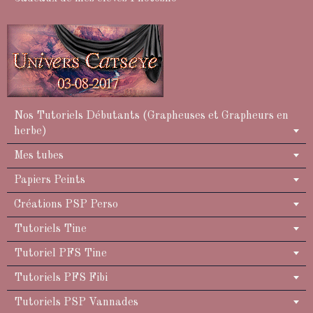
Nos Tutoriels Débutants (Grapheuses et Grapheurs en
herbe)
Mes tubes
Papiers Peints
Créations PSP Perso
Tutoriels Tine
Tutoriel PFS Tine
Tutoriels PFS Fibi
Tutoriels PSP Vannades