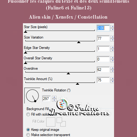
Fusionner les calques du texte et des deux scintillements
(Faline6 et Faline13)
Alien skin / Xenofex / Constellation