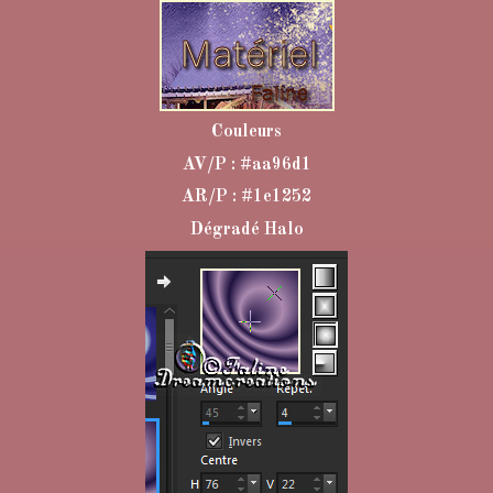
Couleurs
AV/P : #aa96d1
AR/P : #1e1252
Dégradé Halo