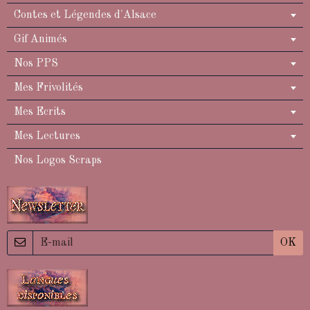
Contes et Légendes d'Alsace
Gif Animés
Nos PPS
Mes Frivolités
Mes Ecrits
Mes Lectures
Nos Logos Scraps
OK