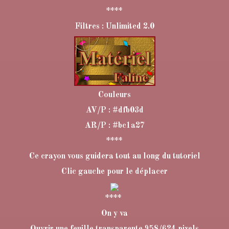
****
Filtres : Unlimited 2.0
Couleurs
AV/P : #dfb03d
AR/P : #bc1a27
****
Ce crayon vous guidera tout au long du tutoriel
Clic gauche pour le déplacer
****
On y va
Ouvrir une feuille transparente 958/624 pixels