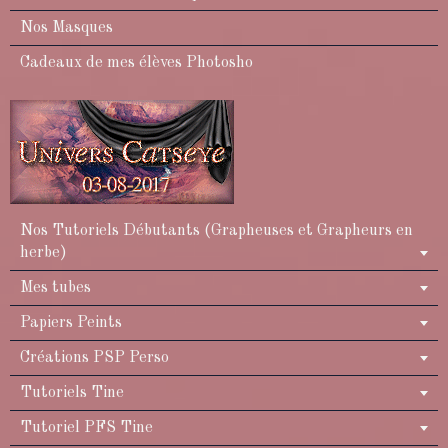
Nos Masques
Cadeaux de mes élèves Photosho
Nos Tutoriels Débutants (Grapheuses et Grapheurs en
herbe)
Mes tubes
Papiers Peints
Créations PSP Perso
Tutoriels Tine
Tutoriel PFS Tine