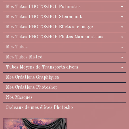
Mes Tutos PHOTOSHOP Futuristes
Mes Tutos PHOTOSHOP Steampunk
Mes Tutos PHOTOSHOP Effets sur Image
Mes Tutos PHOTOSHOP Photos Manipulations
Mes Tubes
Mes Tubes Misted
Tubes Moyens de Transports divers
Mes Créations Graphiques
Mes Créations Photoshop
Nos Masques
Cadeaux de mes élèves Photosho