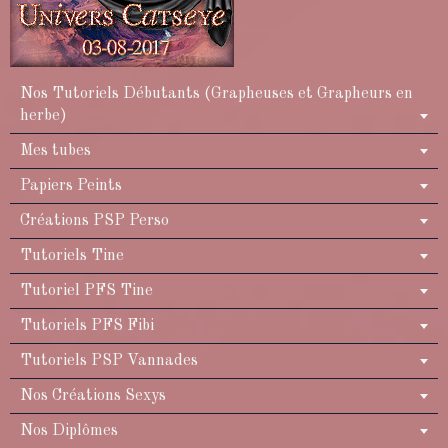
Nos Tutoriels Débutants (Grapheuses et Grapheurs en
herbe)
Mes tubes
Papiers Peints
Créations PSP Perso
Tutoriels Tine
Tutoriel PFS Tine
Tutoriels PFS Fibi
Tutoriels PSP Vannades
Nos Créations Sexys
Nos Diplômes