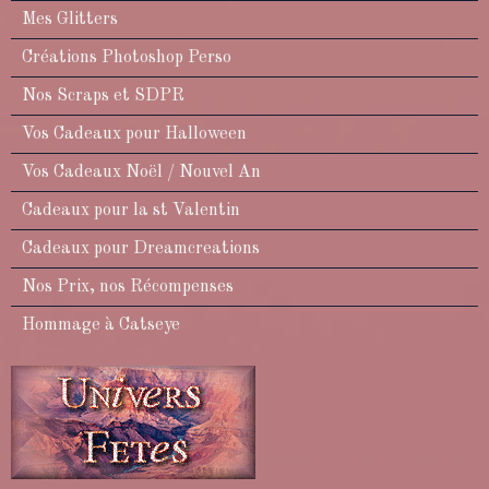
Mes Glitters
Créations Photoshop Perso
Nos Scraps et SDPR
Vos Cadeaux pour Halloween
Vos Cadeaux Noël / Nouvel An
Cadeaux pour la st Valentin
Cadeaux pour Dreamcreations
Nos Prix, nos Récompenses
Hommage à Catseye