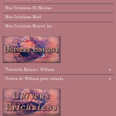
Nos Créations St Nicolas
Nos Créations Noël
Nos Créations Nouvel An
Tutoriels Enfance William
Contes de William pour enfants