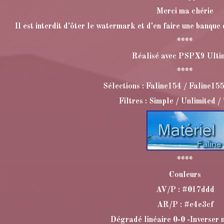
Merci ma chérie
Il est interdit d'ôter le watermark et d'en faire une banque 
****
Réalisé avec PSPX9 Ulti
****
Sélections : Faline154 / Faline15
Filtres : Simple / Unlimited /
****
Couleurs
AV/P : #017ddd
AR/P : #e4e3cf
Dégradé linéaire 0-0 -Inverser 