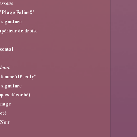
essous
"Plage Faline2"
 signature
périeur de droite
izontal
 haut
 "femme516-coly"
 signature
lques décoché)
image
teté
 Noir