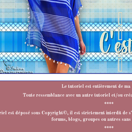
Le tutoriel est entièrement de ma
Toute ressemblance avec un autre tutoriel et/ou créa
****
riel est déposé sous Copyright©, il est strictement interdit de s'
forums, blogs, groupes ou autres sans
****