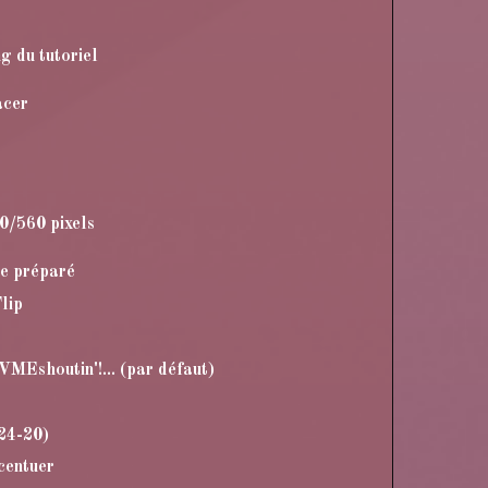
g du tutoriel
acer
80/560 pixels
re préparé
lip
MEshoutin'!... (par défaut)
24-20)
ccentuer