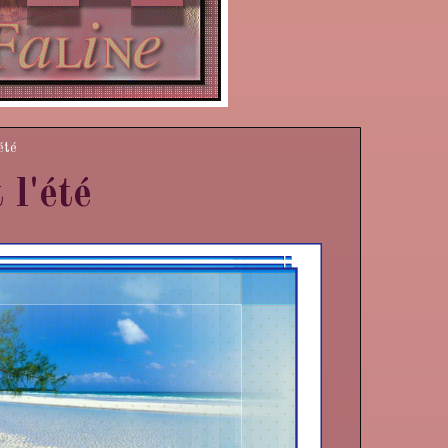
été
 l'été