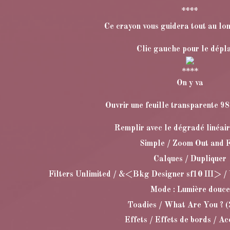
****
Ce crayon vous guidera tout au lon
Clic gauche pour le dépl
****
On y va
Ouvrir une feuille transparente 9
Remplir avec le dégradé linéai
Simple / Zoom Out and F
Calques / Dupliquer
Filters Unlimited / &<Bkg Designer sf10 III> / V
Mode : Lumière douce
Toadies / What Are You ? (
Effets / Effets de bords / A