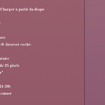
 Charger à partir du disque
r
eurs
0-0 -Inverser coché-
néaire
de 25 pixels
r"
24-20)
ccentuer