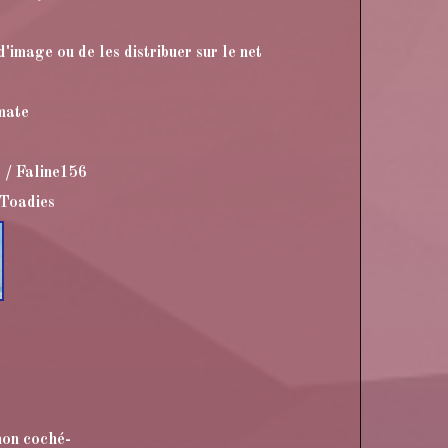
d'image ou de les distribuer sur le net
mate
5 / Faline156
 Toadies
non coché-