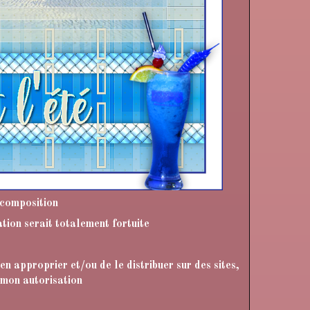
 composition
tion serait totalement fortuite
en approprier et/ou de le distribuer sur des sites,
 mon autorisation