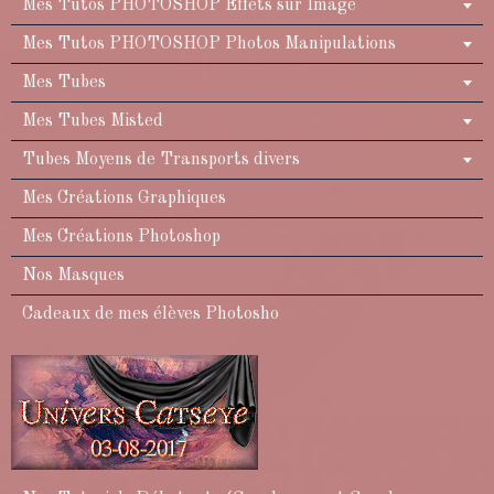
Mes Tutos PHOTOSHOP Effets sur Image
Mes Tutos PHOTOSHOP Photos Manipulations
Mes Tubes
Mes Tubes Misted
Tubes Moyens de Transports divers
Mes Créations Graphiques
Mes Créations Photoshop
Nos Masques
Cadeaux de mes élèves Photosho