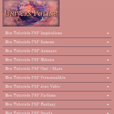
Mes Tutoriels PSP Inspirations
Mes Tutoriels PSP Saisons
Mes Tutoriels PSP Animaux
Mes Tutoriels PSP Ethnies
Mes Tutoriels PSP Ciné / Stars
Mes Tutoriels PSP Personnalités
Mes Tutoriels PSP Jeux Vidéo
Mes Tutoriels PSP Parfums
Mes Tutoriels PSP Fantasy
Mes Tutoriels PSP Sports