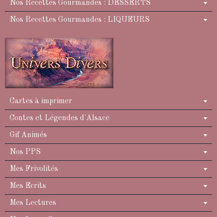
Nos Recettes Gourmandes : DESSERTS
Nos Recettes Gourmandes : LIQUEURS
Cartes à imprimer
Contes et Légendes d'Alsace
Gif Animés
Nos PPS
Mes Frivolités
Mes Ecrits
Mes Lectures