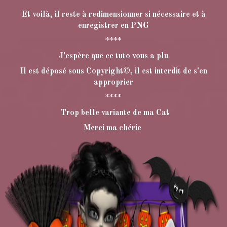
Et voilà, il reste à redimensionner si nécessaire et à
e
nregistrer en PNG
****
J'espère que ce tuto vous a plu
Il est déposé sous Copyright©, il est interdit de s'en
approprier
****
Trop belle variante de ma Cat
Merci ma chérie