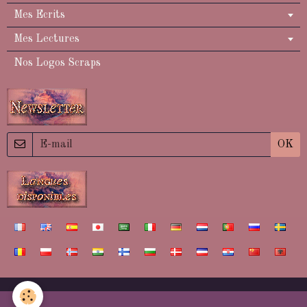
Mes Ecrits
Mes Lectures
Nos Logos Scraps
OK