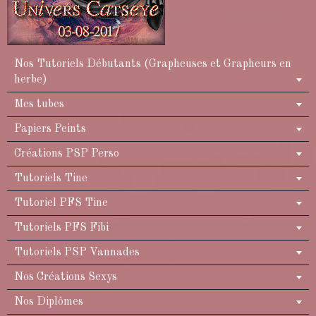
Nos Tutoriels Débutants (Grapheuses et Grapheurs en
herbe)
Mes tubes
Papiers Peints
Créations PSP Perso
Tutoriels Tine
Tutoriel PFS Tine
Tutoriels PFS Fibi
Tutoriels PSP Vannades
Nos Créations Sexys
Nos Diplômes