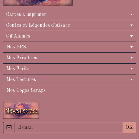
Cartes à imprimer
Contes et Légendes d'Alsace
Gif Animés
Nos PPS
Mes Frivolités
Mes Ecrits
Mes Lectures
Nos Logos Scraps
OK