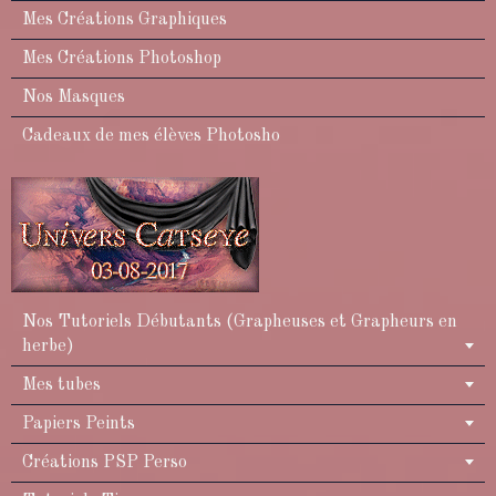
Mes Créations Graphiques
Mes Créations Photoshop
Nos Masques
Cadeaux de mes élèves Photosho
Nos Tutoriels Débutants (Grapheuses et Grapheurs en
herbe)
Mes tubes
Papiers Peints
Créations PSP Perso