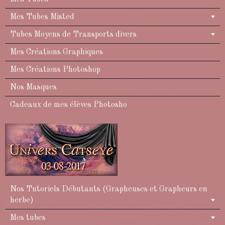
Mes Tubes Misted
Tubes Moyens de Transports divers
Mes Créations Graphiques
Mes Créations Photoshop
Nos Masques
Cadeaux de mes élèves Photosho
Nos Tutoriels Débutants (Grapheuses et Grapheurs en
herbe)
Mes tubes