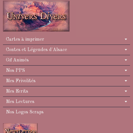
Cartes à imprimer
Contes et Légendes d'Alsace
Gif Animés
Nos PPS
Mes Frivolités
Mes Ecrits
Mes Lectures
Nos Logos Scraps