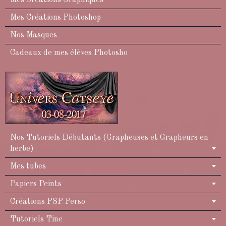
Mes Créations Photoshop
Nos Masques
Cadeaux de mes élèves Photosho
Nos Tutoriels Débutants (Grapheuses et Grapheurs en
herbe)
Mes tubes
Papiers Peints
Créations PSP Perso
Tutoriels Tine