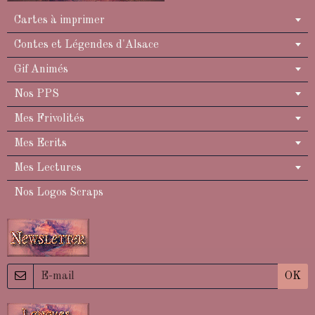
Cartes à imprimer
Contes et Légendes d'Alsace
Gif Animés
Nos PPS
Mes Frivolités
Mes Ecrits
Mes Lectures
Nos Logos Scraps
OK