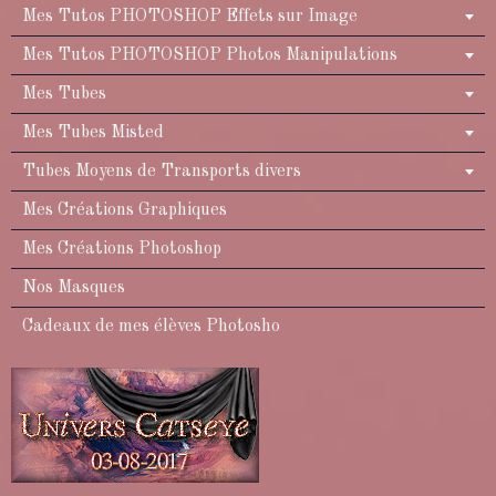
Mes Tutos PHOTOSHOP Effets sur Image
Mes Tutos PHOTOSHOP Photos Manipulations
Mes Tubes
Mes Tubes Misted
Tubes Moyens de Transports divers
Mes Créations Graphiques
Mes Créations Photoshop
Nos Masques
Cadeaux de mes élèves Photosho