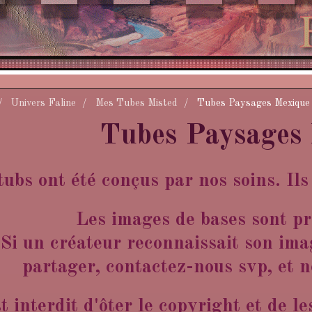
Univers Faline
Mes Tubes Misted
Tubes Paysages Mexique
Tubes Paysages
tubs ont été conçus par nos soins. Il
Les images de bases sont pr
Si un créateur reconnaissait son imag
partager, contactez-nous svp, et no
st interdit d'ôter le copyright et de l