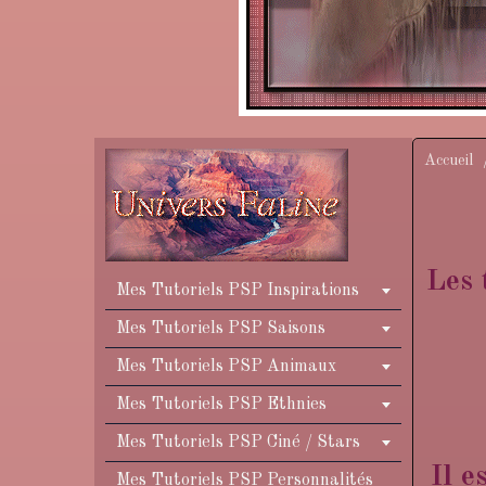
Accueil
Les 
Mes Tutoriels PSP Inspirations
Mes Tutoriels PSP Saisons
Mes Tutoriels PSP Animaux
Mes Tutoriels PSP Ethnies
Mes Tutoriels PSP Ciné / Stars
Il e
Mes Tutoriels PSP Personnalités