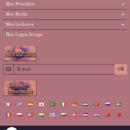
Mes Frivolités
Mes Ecrits
Mes Lectures
Nos Logos Scraps
OK