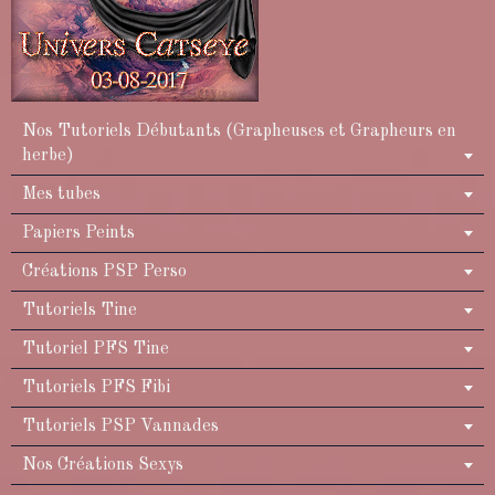
Nos Tutoriels Débutants (Grapheuses et Grapheurs en
herbe)
Mes tubes
Papiers Peints
Créations PSP Perso
Tutoriels Tine
Tutoriel PFS Tine
Tutoriels PFS Fibi
Tutoriels PSP Vannades
Nos Créations Sexys