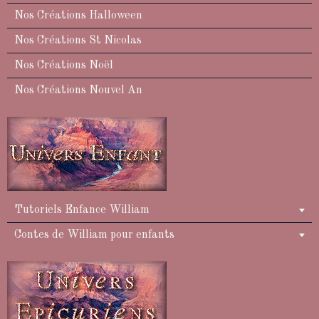
Nos Créations Halloween
Nos Créations St Nicolas
Nos Créations Noël
Nos Créations Nouvel An
Tutoriels Enfance William
Contes de William pour enfants