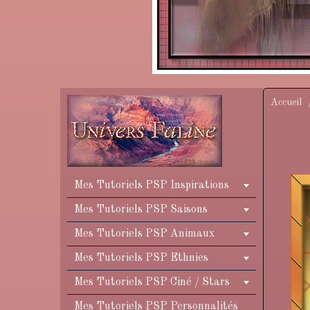
Accueil
Mes Tutoriels PSP Inspirations
Mes Tutoriels PSP Saisons
Mes Tutoriels PSP Animaux
Mes Tutoriels PSP Ethnies
Mes Tutoriels PSP Ciné / Stars
Mes Tutoriels PSP Personnalités