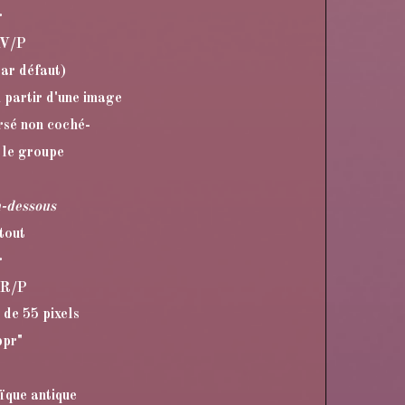
r
AV/P
ar défaut)
 partir d'une image
rsé non coché-
 le groupe
n-dessous
tout
r
AR/P
 de 55 pixels
ppr"
aïque antique