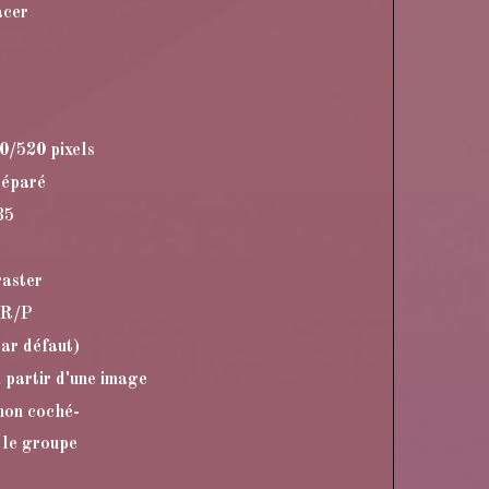
acer
00/520 pixels
réparé
35
raster
AR/P
ar défaut)
 partir d'une image
non coché-
 le groupe