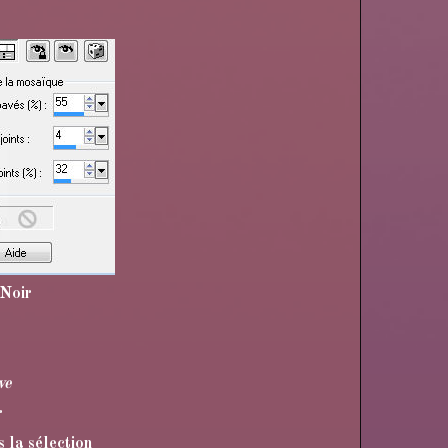
 Noir
ve
r
 la sélection