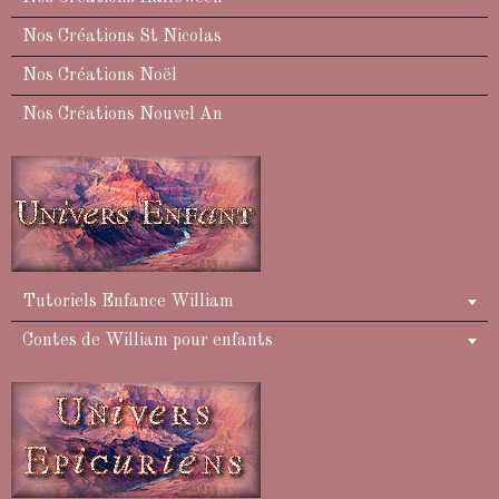
Nos Créations St Nicolas
Nos Créations Noël
Nos Créations Nouvel An
Tutoriels Enfance William
Contes de William pour enfants