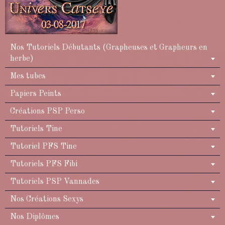
Nos Tutoriels Débutants (Grapheuses et Grapheurs en
herbe)
Mes tubes
Papiers Peints
Créations PSP Perso
Tutoriels Tine
Tutoriel PFS Tine
Tutoriels PFS Fibi
Tutoriels PSP Vannades
Nos Créations Sexys
Nos Diplômes