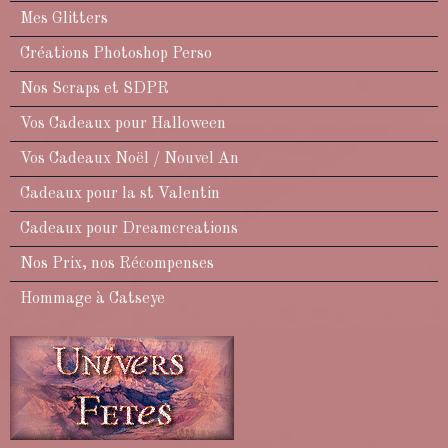
Mes Glitters
Créations Photoshop Perso
Nos Scraps et SDPR
Vos Cadeaux pour Halloween
Vos Cadeaux Noël / Nouvel An
Cadeaux pour la st Valentin
Cadeaux pour Dreamcreations
Nos Prix, nos Récompenses
Hommage à Catseye