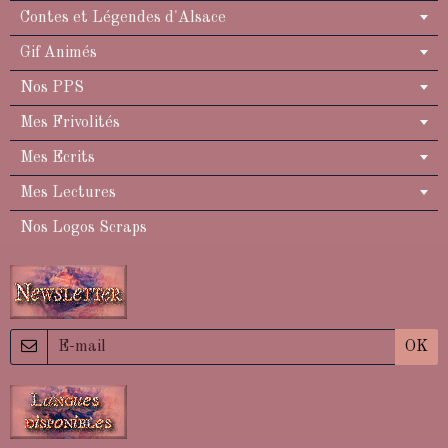
Contes et Légendes d'Alsace
Gif Animés
Nos PPS
Mes Frivolités
Mes Ecrits
Mes Lectures
Nos Logos Scraps
OK