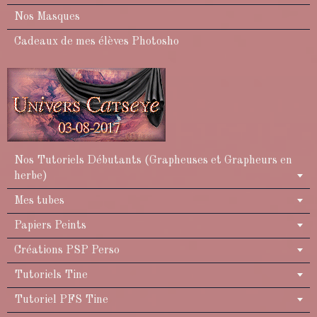
Nos Masques
Cadeaux de mes élèves Photosho
Nos Tutoriels Débutants (Grapheuses et Grapheurs en
herbe)
Mes tubes
Papiers Peints
Créations PSP Perso
Tutoriels Tine
Tutoriel PFS Tine