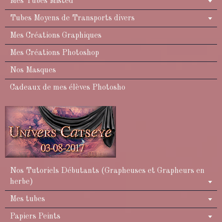
Mes Tubes Misted
Tubes Moyens de Transports divers
Mes Créations Graphiques
Mes Créations Photoshop
Nos Masques
Cadeaux de mes élèves Photosho
Nos Tutoriels Débutants (Grapheuses et Grapheurs en
herbe)
Mes tubes
Papiers Peints