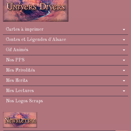
Cartes à imprimer
Contes et Légendes d'Alsace
Gif Animés
Nos PPS
Mes Frivolités
Mes Ecrits
Mes Lectures
Nos Logos Scraps