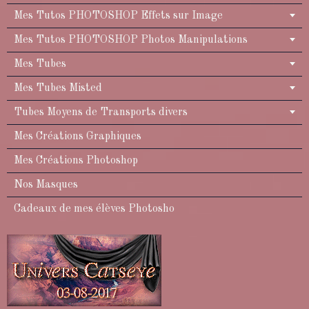
Mes Tutos PHOTOSHOP Effets sur Image
Mes Tutos PHOTOSHOP Photos Manipulations
Mes Tubes
Mes Tubes Misted
Tubes Moyens de Transports divers
Mes Créations Graphiques
Mes Créations Photoshop
Nos Masques
Cadeaux de mes élèves Photosho