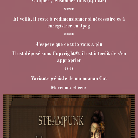
Calques / Fusionner tous (aplatir)
****
Et voilà, il reste à redimensionner si nécessaire et à
enregistrer en Jpeg
****
J'espère que ce tuto vous a plu
Il est déposé sous Copyright©, il est interdit de s'en
approprier
****
Variante géniale de ma maman Cat
Merci ma chérie