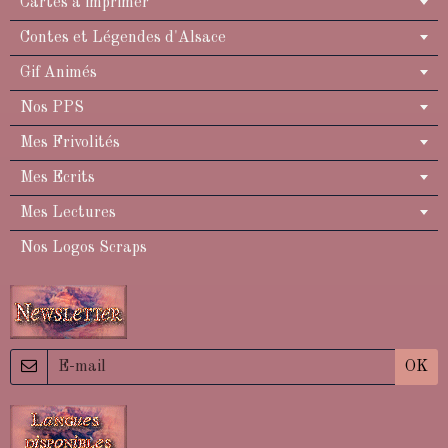
Cartes à imprimer
Contes et Légendes d'Alsace
Gif Animés
Nos PPS
Mes Frivolités
Mes Ecrits
Mes Lectures
Nos Logos Scraps
OK