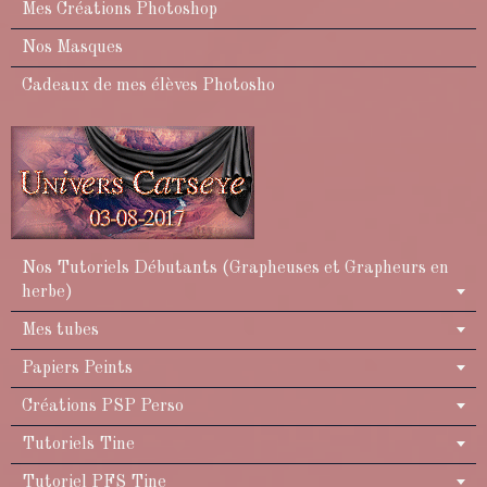
Mes Créations Photoshop
Nos Masques
Cadeaux de mes élèves Photosho
Nos Tutoriels Débutants (Grapheuses et Grapheurs en
herbe)
Mes tubes
Papiers Peints
Créations PSP Perso
Tutoriels Tine
Tutoriel PFS Tine