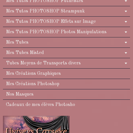
Mes Tutos PHOTOSHOP Futuristes
Mes Tutos PHOTOSHOP Steampunk
Mes Tutos PHOTOSHOP Effets sur Image
Mes Tutos PHOTOSHOP Photos Manipulations
Mes Tubes
Mes Tubes Misted
Tubes Moyens de Transports divers
Mes Créations Graphiques
Mes Créations Photoshop
Nos Masques
Cadeaux de mes élèves Photosho