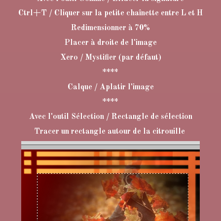
Ctrl+T / Cliquer sur la petite chaînette entre L et H
Redimensionner à 70%
Placer à droite de l'image
Xero / Mystifier (par défaut)
****
Calque / Aplatir l'image
****
Avec l'outil Sélection / Rectangle de sélection
Tracer un rectangle autour de la citrouille