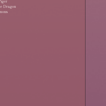
Tiger
he Dragon
nnons