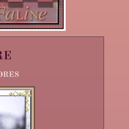
RE
DRES