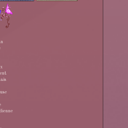
an
e
ux
ent
ais
euse
e
dienne