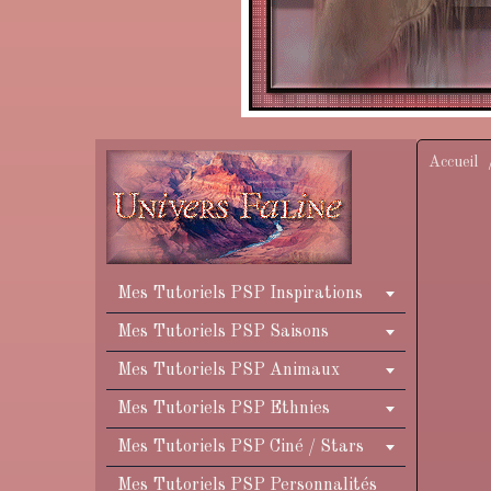
Accueil
Mes Tutoriels PSP Inspirations
Mes Tutoriels PSP Saisons
Mes Tutoriels PSP Animaux
Mes Tutoriels PSP Ethnies
Mes Tutoriels PSP Ciné / Stars
Mes Tutoriels PSP Personnalités