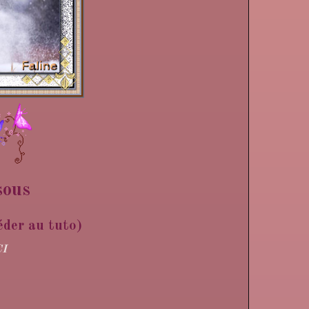
sous
éder au tuto)
CI