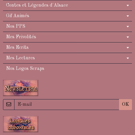
Contes et Légendes d'Alsace
Gif Animés
Nos PPS
Mes Frivolités
Mes Ecrits
Mes Lectures
Nos Logos Scraps
OK