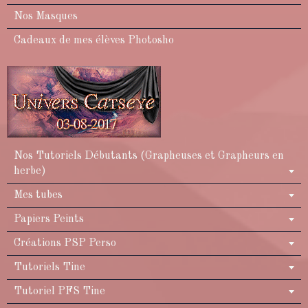
Nos Masques
Cadeaux de mes élèves Photosho
Nos Tutoriels Débutants (Grapheuses et Grapheurs en
herbe)
Mes tubes
Papiers Peints
Créations PSP Perso
Tutoriels Tine
Tutoriel PFS Tine