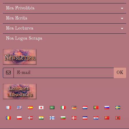
Mes Frivolités
Mes Ecrits
Mes Lectures
Nos Logos Scraps
OK