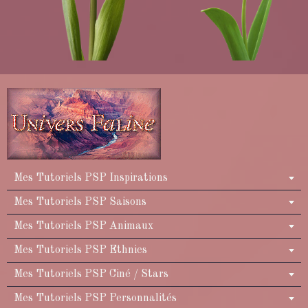
Mes Tutoriels PSP Inspirations
Mes Tutoriels PSP Saisons
Mes Tutoriels PSP Animaux
Mes Tutoriels PSP Ethnies
Mes Tutoriels PSP Ciné / Stars
Mes Tutoriels PSP Personnalités