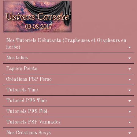
Nos Tutoriels Débutants (Grapheuses et Grapheurs en
herbe)
Mes tubes
Papiers Peints
Créations PSP Perso
Tutoriels Tine
Tutoriel PFS Tine
Tutoriels PFS Fibi
Tutoriels PSP Vannades
Nos Créations Sexys