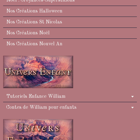
Noël : Croyances-Superstitions
Nos Créations Halloween
Nos Créations St Nicolas
Nos Créations Noël
Nos Créations Nouvel An
Tutoriels Enfance William
Contes de William pour enfants