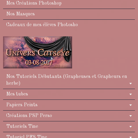
Mes Créations Photoshop
Nos Masques
Cadeaux de mes élèves Photosho
Nos Tutoriels Débutants (Grapheuses et Grapheurs en
herbe)
Mes tubes
Papiers Peints
Créations PSP Perso
Tutoriels Tine
Tutoriel PFS Tine