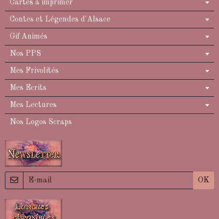
Cartes à imprimer
Contes et Légendes d'Alsace
Gif Animés
Nos PPS
Mes Frivolités
Mes Ecrits
Mes Lectures
Nos Logos Scraps
OK