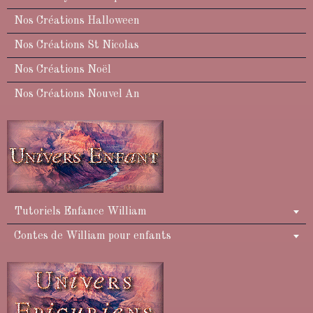
Nos Créations Halloween
Nos Créations St Nicolas
Nos Créations Noël
Nos Créations Nouvel An
Tutoriels Enfance William
Contes de William pour enfants