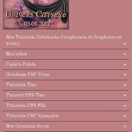
Nos Tutoriels Débutants (Grapheuses et Grapheurs en
herbe)
Mes tubes
Papiers Peints
Créations PSP Perso
Tutoriels Tine
Tutoriel PFS Tine
Tutoriels PFS Fibi
Tutoriels PSP Vannades
Nos Créations Sexys