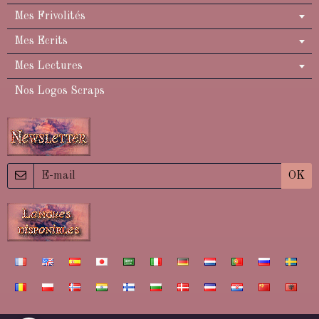
Mes Frivolités
Mes Ecrits
Mes Lectures
Nos Logos Scraps
OK