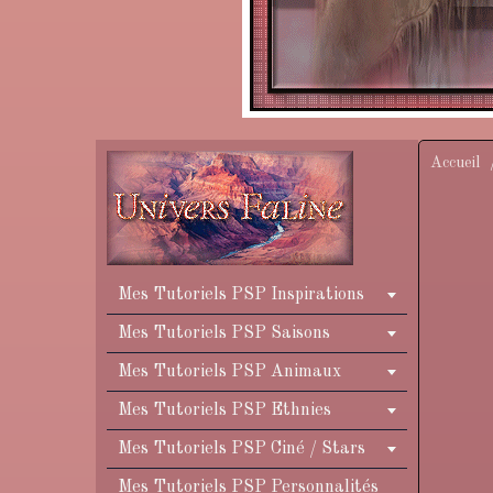
Accueil
Mes Tutoriels PSP Inspirations
Mes Tutoriels PSP Saisons
Mes Tutoriels PSP Animaux
Mes Tutoriels PSP Ethnies
Mes Tutoriels PSP Ciné / Stars
Mes Tutoriels PSP Personnalités