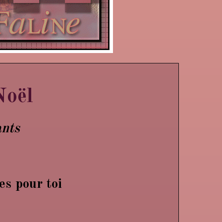
Noël
ants
es pour toi