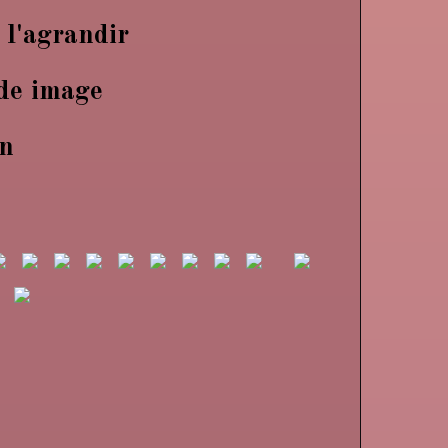
 l'agrandir
de image
en