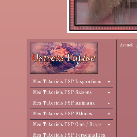
Accueil
Mes Tutoriels PSP Inspirations
Mes Tutoriels PSP Saisons
Mes Tutoriels PSP Animaux
Mes Tutoriels PSP Ethnies
Mes Tutoriels PSP Ciné / Stars
Mes Tutoriels PSP Personnalités