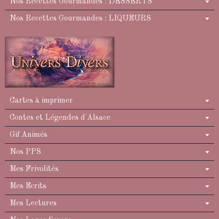
Nos Recettes Gourmandes : DESSERTS
Nos Recettes Gourmandes : LIQUEURS
Cartes à imprimer
Contes et Légendes d'Alsace
Gif Animés
Nos PPS
Mes Frivolités
Mes Ecrits
Mes Lectures