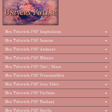
Mes Tutoriels PSP Inspirations
Mes Tutoriels PSP Saisons
Mes Tutoriels PSP Animaux
Mes Tutoriels PSP Ethnies
Mes Tutoriels PSP Ciné / Stars
Mes Tutoriels PSP Personnalités
Mes Tutoriels PSP Jeux Vidéo
Mes Tutoriels PSP Parfums
Mes Tutoriels PSP Fantasy
Mes Tutoriels PSP Sports