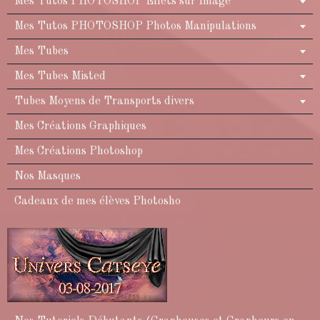
Mes Tutos PHOTOSHOP Effets sur Image
Mes Tutos PHOTOSHOP Photos Manipulations
Mes Tubes
Mes Tubes Misted
Tubes Moyens de Transports divers
Mes Créations Graphiques
Mes Créations Photoshop
Nos Masques
Cadeaux de mes élèves Photosho